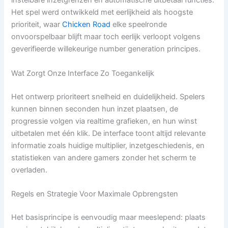
instelbare inzetgrenzen en automatische uitbetaal functies.
Het spel werd ontwikkeld met eerlijkheid als hoogste
prioriteit, waar
Chicken Road
elke speelronde
onvoorspelbaar blijft maar toch eerlijk verloopt volgens
geverifieerde willekeurige number generation principes.
Wat Zorgt Onze Interface Zo Toegankelijk
Het ontwerp prioriteert snelheid en duidelijkheid. Spelers
kunnen binnen seconden hun inzet plaatsen, de
progressie volgen via realtime grafieken, en hun winst
uitbetalen met één klik. De interface toont altijd relevante
informatie zoals huidige multiplier, inzetgeschiedenis, en
statistieken van andere gamers zonder het scherm te
overladen.
Regels en Strategie Voor Maximale Opbrengsten
Het basisprincipe is eenvoudig maar meeslepend: plaats