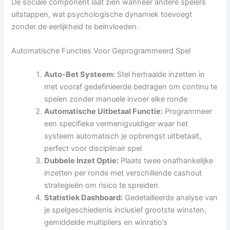
De sociale component laat zien wanneer andere spelers
uitstappen, wat psychologische dynamiek toevoegt
zonder de eerlijkheid te beïnvloeden.
Automatische Functies Voor Geprogrammeerd Spel
Auto-Bet Systeem:
Stel herhaalde inzetten in
met vooraf gedefinieerde bedragen om continu te
spelen zonder manuele invoer elke ronde
Automatische Uitbetaal Functie:
Programmeer
een specifieke vermenigvuldiger waar het
systeem automatisch je opbrengst uitbetaalt,
perfect voor disciplinair spel
Dubbele Inzet Optie:
Plaats twee onafhankelijke
inzetten per ronde met verschillende cashout
strategieën om risico te spreiden
Statistiek Dashboard:
Gedetailleerde analyse van
je spelgeschiedenis inclusief grootste winsten,
gemiddelde multipliers en winratio’s