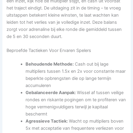
een inzet, kijk hoe de multiplier stijgt, en cash uit voordat
het traject eindigt. De uitdaging zit in de timing – te vroeg
uitstappen betekent kleine winsten, te laat wachten kan
leiden tot het verlies van je volledige inzet. Deze balans
zorgt voor adrenaline bij elke ronde die gemiddeld tussen
de 5 en 30 seconden duurt.
Beproefde Tactieken Voor Ervaren Spelers
Behoudende Methode:
Cash out bij lage
multipliers tussen 1.5x en 2x voor constante maar
beperkte opbrengsten die op lange termijn
accumuleren
Gebalanceerde Aanpak:
Wissel af tussen veilige
rondes en riskante pogingen om te profiteren van
hoge vermenigvuldigers terwijl je kapitaal
beschermt
Agressieve Tactiek:
Wacht op multipliers boven
5x met acceptatie van frequentere verliezen voor