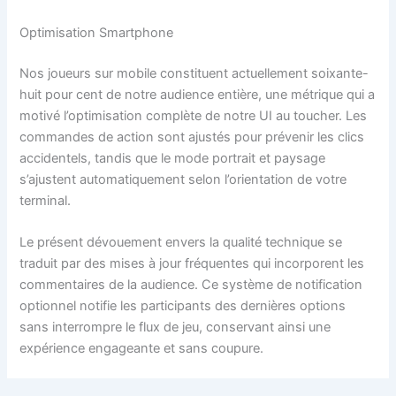
Optimisation Smartphone
Nos joueurs sur mobile constituent actuellement soixante-
huit pour cent de notre audience entière, une métrique qui a
motivé l’optimisation complète de notre UI au toucher. Les
commandes de action sont ajustés pour prévenir les clics
accidentels, tandis que le mode portrait et paysage
s’ajustent automatiquement selon l’orientation de votre
terminal.
Le présent dévouement envers la qualité technique se
traduit par des mises à jour fréquentes qui incorporent les
commentaires de la audience. Ce système de notification
optionnel notifie les participants des dernières options
sans interrompre le flux de jeu, conservant ainsi une
expérience engageante et sans coupure.