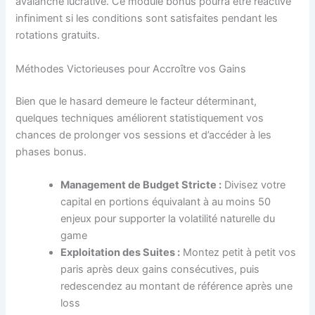
avalanche lucrative. Ce module bonus pourra être réactivé
infiniment si les conditions sont satisfaites pendant les
rotations gratuits.
Méthodes Victorieuses pour Accroître vos Gains
Bien que le hasard demeure le facteur déterminant,
quelques techniques améliorent statistiquement vos
chances de prolonger vos sessions et d’accéder à les
phases bonus.
Management de Budget Stricte :
Divisez votre
capital en portions équivalant à au moins 50
enjeux pour supporter la volatilité naturelle du
game
Exploitation des Suites :
Montez petit à petit vos
paris après deux gains consécutives, puis
redescendez au montant de référence après une
loss