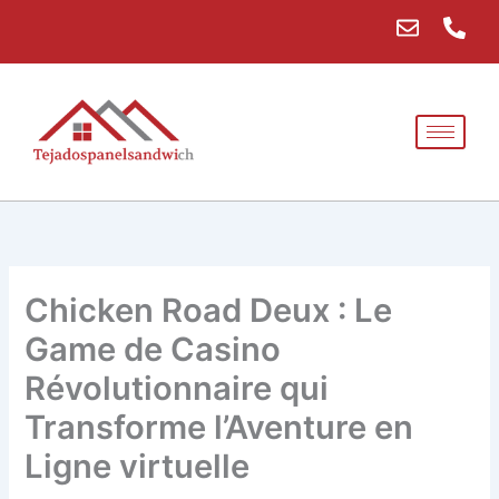
Skip
E
P
to
n
h
content
v
o
e
n
l
e
o
-
p
a
e
l
t
Chicken Road Deux : Le
Game de Casino
Révolutionnaire qui
Transforme l’Aventure en
Ligne virtuelle