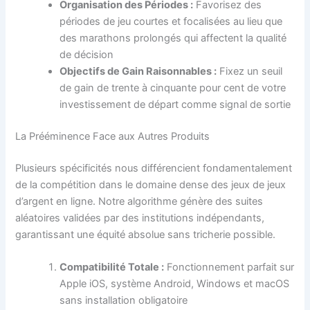
Organisation des Périodes :
Favorisez des
périodes de jeu courtes et focalisées au lieu que
des marathons prolongés qui affectent la qualité
de décision
Objectifs de Gain Raisonnables :
Fixez un seuil
de gain de trente à cinquante pour cent de votre
investissement de départ comme signal de sortie
La Prééminence Face aux Autres Produits
Plusieurs spécificités nous différencient fondamentalement
de la compétition dans le domaine dense des jeux de jeux
d’argent en ligne. Notre algorithme génère des suites
aléatoires validées par des institutions indépendants,
garantissant une équité absolue sans tricherie possible.
Compatibilité Totale :
Fonctionnement parfait sur
Apple iOS, système Android, Windows et macOS
sans installation obligatoire