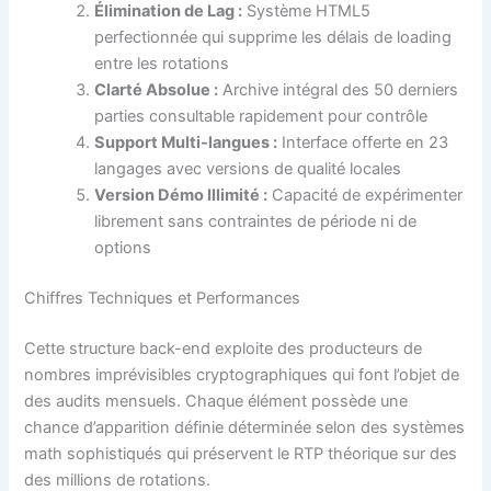
Élimination de Lag :
Système HTML5
perfectionnée qui supprime les délais de loading
entre les rotations
Clarté Absolue :
Archive intégral des 50 derniers
parties consultable rapidement pour contrôle
Support Multi-langues :
Interface offerte en 23
langages avec versions de qualité locales
Version Démo Illimité :
Capacité de expérimenter
librement sans contraintes de période ni de
options
Chiffres Techniques et Performances
Cette structure back-end exploite des producteurs de
nombres imprévisibles cryptographiques qui font l’objet de
des audits mensuels. Chaque élément possède une
chance d’apparition définie déterminée selon des systèmes
math sophistiqués qui préservent le RTP théorique sur des
des millions de rotations.