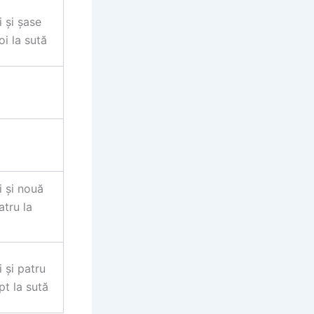
 și șase
oi la sută
 și nouă
atru la
 și patru
pt la sută