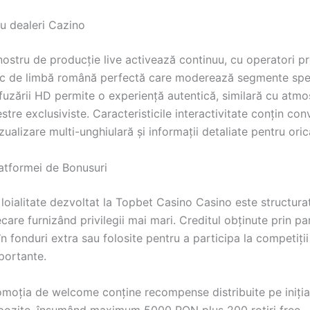
u dealeri Cazino
nostru de producție live activează continuu, cu operatori pr
c de limbă română perfectă care moderează segmente spec
fuzării HD permite o experiență autentică, similară cu atmo
restre exclusiviste. Caracteristicile interactivitate conțin con
izualizare multi-unghiulară și informații detaliate pentru orica
latformei de Bonusuri
loialitate dezvoltat la Topbet Casino Casino este structura
iecare furnizând privilegii mai mari. Creditul obținute prin pa
n fonduri extra sau folosite pentru a participa la competiții
portante.
moția de welcome conține recompense distribuite pe inițial
pozite, însumând maximum 5000 RON plus 200 rotiri free