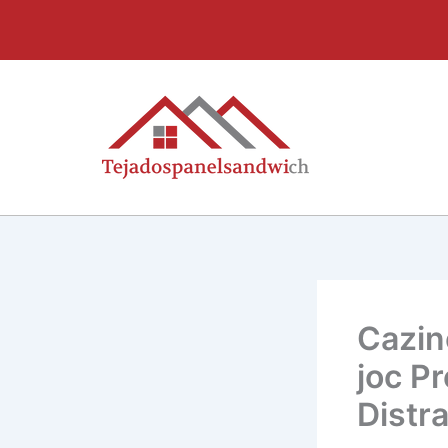
Skip
to
content
Cazin
joc P
Distra