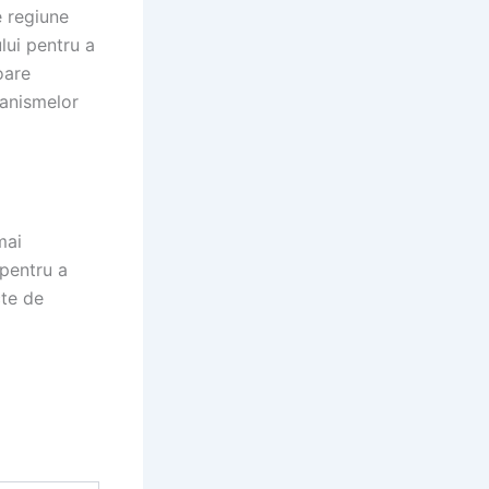
e regiune
lui pentru a
oare
anismelor
mai
pentru a
cte de