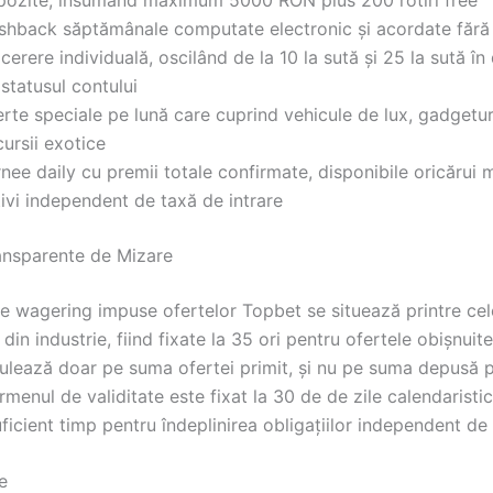
shback săptămânale computate electronic și acordate fără 
cerere individuală, oscilând de la 10 la sută și 25 la sută î
statusul contului
rte speciale pe lună care cuprind vehicule de lux, gadgetur
ursii exotice
nee daily cu premii totale confirmate, disponibile oricărui 
ivi independent de taxă de intrare
ansparente de Mizare
 de wagering impuse ofertelor Topbet se situează printre ce
din industrie, fiind fixate la 35 ori pentru ofertele obișnuit
lculează doar pe suma ofertei primit, și nu pe suma depusă 
rmenul de validitate este fixat la 30 de de zile calendaristic
ficient timp pentru îndeplinirea obligațiilor independent de 
e