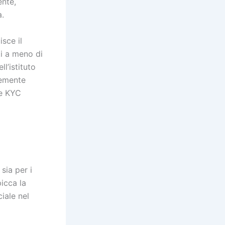
ente,
a.
sce il
i a meno di
l’istituto
temente
ie KYC
sia per i
picca la
iale nel