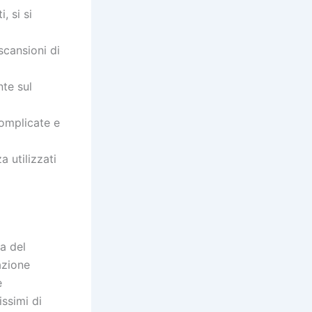
, si si
scansioni di
te sul
omplicate e
 utilizzati
ta del
azione
e
issimi di