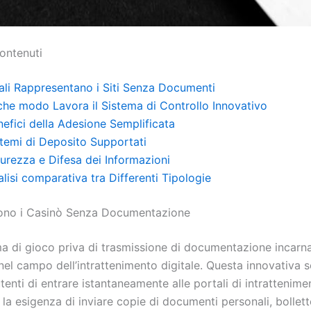
Contenuti
ali Rappresentano i Siti Senza Documenti
 che modo Lavora il Sistema di Controllo Innovativo
efici della Adesione Semplificata
stemi di Deposito Supportati
urezza e Difesa dei Informazioni
lisi comparativa tra Differenti Tipologie
ono i Casinò Senza Documentazione
a di gioco priva di trasmissione di documentazione incarn
nel campo dell’intrattenimento digitale. Questa innovativa 
 utenti di entrare istantaneamente alle portali di intrattenime
a esigenza di inviare copie di documenti personali, bollette