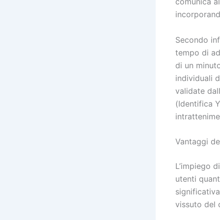
comunica al 
incorporand
Secondo inf
tempo di ad
di un minuto
individuali
validate da
(Identifica 
intrattenime
Vantaggi de
L’impiego di
utenti quant
significativ
vissuto del