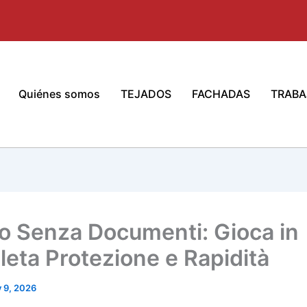
Quiénes somos
TEJADOS
FACHADAS
TRABA
o Senza Documenti: Gioca in
eta Protezione e Rapidità
y 9, 2026