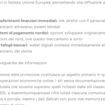
ari in l’estesa Unione Europea, permettendo una diffusione 
asferimenti finanziari immediati:
link diretto con il persona
anziario attraverso sistemi blindati
stemi di pagamento nordici:
opzioni sviluppate originariam
zioni del nord, ove questo meccanismo è sorto
tafogli bancari:
wallet digitali connessi immediatamente al
anziario del utente
lvaguardia dei Informazioni
ione della protezione costituisce un aspetto primario in qu
 operazioni economiche online. I siti senza documentazion
tutela che sovente superano quelli richiesti dalle siti classi
 SSL a duecentocinquantasei cifre tutela ciascuna comunica
a e portale, mentre i dati delicati non sono mai memorizzat
forma di gioco.