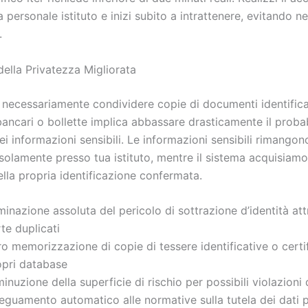
a personale istituto e inizi subito a intrattenere, evitando n
.
della Privatezza Migliorata
necessariamente condividere copie di documenti identificat
ancari o bollette implica abbassare drasticamente il probabi
ei informazioni sensibili. Le informazioni sensibili rimangon
solamente presso tua istituto, mentre il sistema acquisiamo
lla propria identificazione confermata.
minazione assoluta del pericolo di sottrazione d’identità at
te duplicati
o memorizzazione di copie di tessere identificative o certif
opri database
inuzione della superficie di rischio per possibili violazioni 
guamento automatico alle normative sulla tutela dei dati p