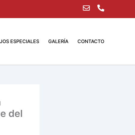
E
P
n
h
v
o
e
n
l
e
o
-
JOS ESPECIALES
GALERÍA
CONTACTO
p
a
e
l
t
a
e del