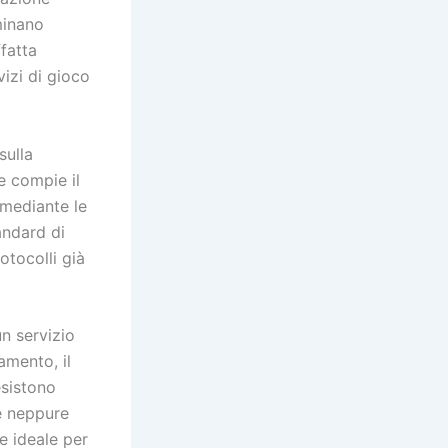
minano
fatta
vizi di gioco
sulla
e compie il
 mediante le
andard di
otocolli già
n servizio
amento, il
esistono
e neppure
e ideale per