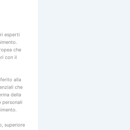
ri esperti
enimento.
uropea che
i con il
ferito alla
enziali che
erma della
e personali
nimento.
o, superiore