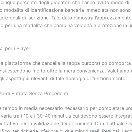
tacinque percento degli giocatori che hanno avuto modo di
o modalità di identificazione bancaria immediata non sono 
radizionali di iscrizione. Tale dato dimostra l’apprezzamento
to per una modalità che combina velocità e protezione in u
ci per i Player
na piattaforma che cancella la tappa burocratico comporta
e si estendono molto oltre la mera convenienza. Valutiamo 
gli aspetti più rilevanti di tale tipologia di funzionamento.
a di Entrata Senza Precedenti
are tempo in media necessario necessario per completare una
 varia tra i 10 e i 30-40 minuti, a cui devono essere integrat
pettativa per la validazione dei documenti. Con il attuale si
ifico iter richiede inferiore di due minuti reali. Realizzi il ac