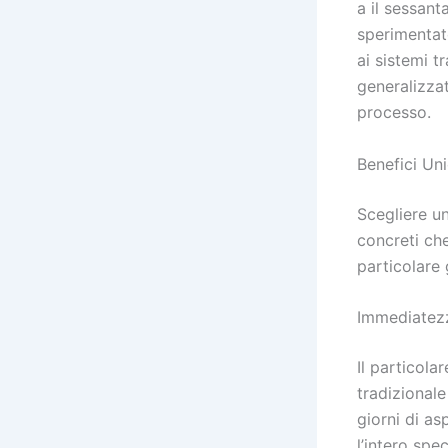
a il sessan
sperimentat
ai sistemi t
generalizza
processo.
Benefici Uni
Scegliere u
concreti ch
particolare 
Immediatezz
Il particol
tradizionale
giorni di as
l’intero spec