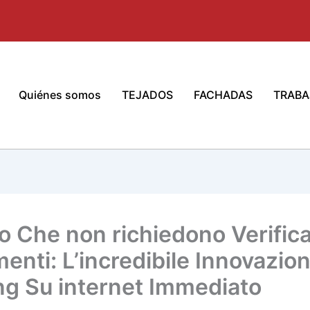
Quiénes somos
TEJADOS
FACHADAS
TRABA
o Che non richiedono Verific
enti: L’incredibile Innovazion
g Su internet Immediato