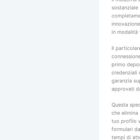
sostanziale 
completament
innovazione 
in modalità
Il particola
connessione
primo deposi
credenziali 
garanzia sup
approvati da
Questa speci
che elimina
tuo profilo
formulari d
tempi di att