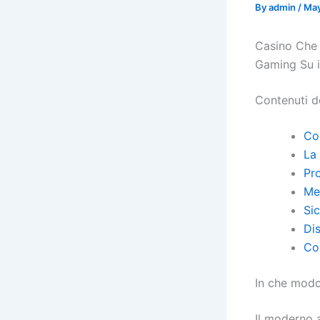
By
admin
/
May
Casino Che 
Gaming Su i
Contenuti d
Co
La 
Pro
Met
Sic
Dis
Con
In che modo
Il moderno 