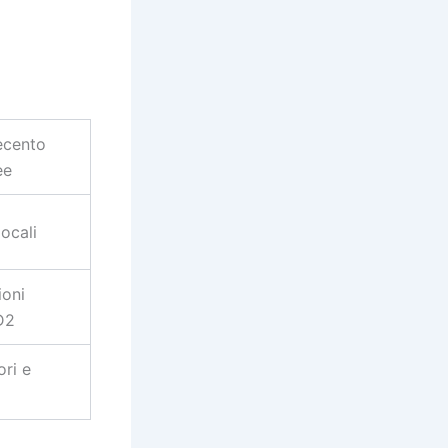
ecento
ee
locali
ioni
D2
ri e