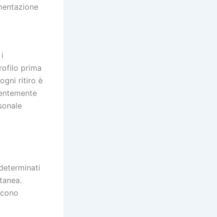
imentazione
i
rofilo prima
gni ritiro è
dentemente
rsonale
 determinati
tanea.
iscono