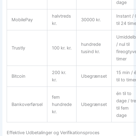
dage
halvtreds
Instant / 
MobilePay
30000 kr.
kr.
til 24 tim
Umiddelb
hundrede
/ nul til
Trustly
100 kr. kr.
tusind kr.
fireogtyv
timer
200 kr.
15 min / 
Bitcoin
Ubegrænset
kr.
til to time
én til to
fem
dage / tr
Bankoverførsel
hundrede
Ubegrænset
til fem
kr.
dage
Effektive Udbetalinger og Verifikationsproces