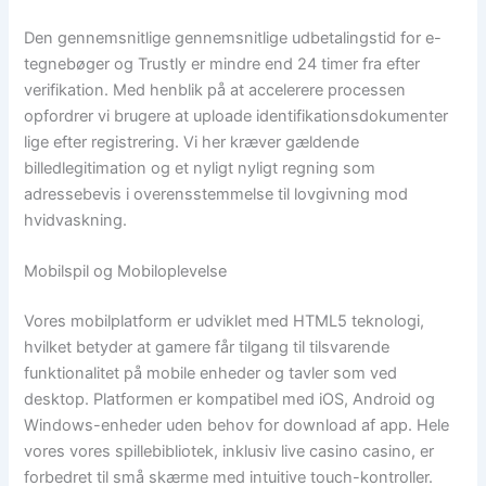
Den gennemsnitlige gennemsnitlige udbetalingstid for e-
tegnebøger og Trustly er mindre end 24 timer fra efter
verifikation. Med henblik på at accelerere processen
opfordrer vi brugere at uploade identifikationsdokumenter
lige efter registrering. Vi her kræver gældende
billedlegitimation og et nyligt nyligt regning som
adressebevis i overensstemmelse til lovgivning mod
hvidvaskning.
Mobilspil og Mobiloplevelse
Vores mobilplatform er udviklet med HTML5 teknologi,
hvilket betyder at gamere får tilgang til tilsvarende
funktionalitet på mobile enheder og tavler som ved
desktop. Platformen er kompatibel med iOS, Android og
Windows-enheder uden behov for download af app. Hele
vores vores spillebibliotek, inklusiv live casino casino, er
forbedret til små skærme med intuitive touch-kontroller.