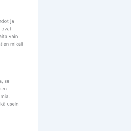
dot ja
 ovat
ita vain
tien mikäli
a, se
men
omia.
ekä usein