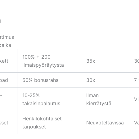
i
atimus
oaika
100% + 200
ketti
35x
3
ilmaispyöräytystä
load
50% bonusraha
30x
7 
-
10-25%
Ilman
Vi
takaisinpalautus
kierrätystä
Henkilökohtaiset
kset
Neuvoteltavissa
Va
tarjoukset