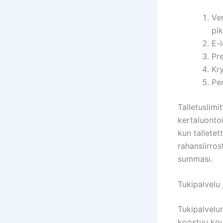
Ve
pi
E-l
Pr
Kry
Per
Talletuslimi
kertaluontoi
kun talletet
rahansiirros
summasi.
Tukipalvelu
Tukipalvelu
koostuu kou