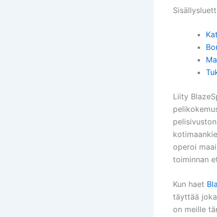
Sisällysluet
Kat
Bo
Ma
Tuk
Liity Blaze
pelikokemus
pelisivuston
kotimaankiel
operoi maai
toiminnan e
Kun haet
Bl
täyttää jok
on meille t