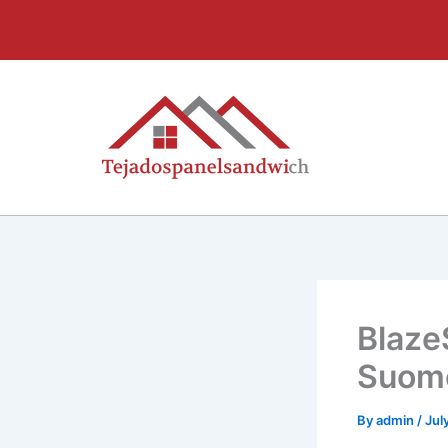
Skip
to
content
Blaze
Suome
By
admin
/
Jul