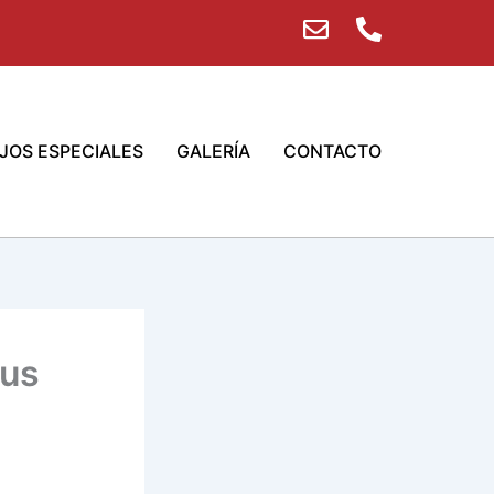
E
P
n
h
v
o
e
n
l
e
o
-
JOS ESPECIALES
GALERÍA
CONTACTO
p
a
e
l
t
mus