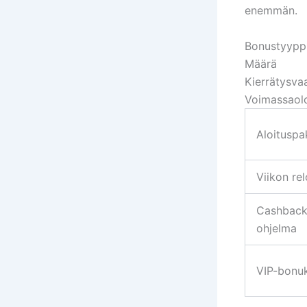
enemmän.
Bonustyypp
Määrä
Kierrätysva
Voimassaol
Aloituspa
Viikon re
Cashback
ohjelma
VIP-bonu