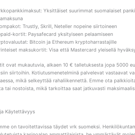
rkkopankkimaksut: Yksittäiset suurimmat suomalaiset panki
kamaksuna
ompakot: Trustly, Skrill, Neteller nopeine siirtoineen
epaid-kortit: Paysafecard yksityiseen pelaamiseen
ptovaluutat: Bitcoin ja Ethereum kryptoharrastajille
inteiset maksukortit: Visa että Mastercard yleisellä hyväks
ttit ovat mukautuvia, alkaen 10 € talletuksesta jopa 5000 e
siin siirtoihin. Kotiutusmenetelminä palvelevat vastaavat v
taessa, mikä selkeyttää rahaliikennettä. Emme ota palkkioit
ta tai nostoista, mikä tarkoittaa saat jatkuvasti maksimaali
 ja Käytettävyys
mme on tavoitettavissa täydet vrk suomeksi. Henkilökunt
lutetuista kasinoalan ammattilaisista, he ymmärtävät mole