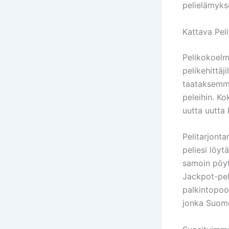
pelielämyks
Kattava Peli
Pelikokoelm
pelikehittä
taataksemme
peleihin. K
uutta uutta 
Pelitarjonta
peliesi löyt
samoin pöytä
Jackpot-pel
palkintopoo
jonka Suome