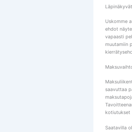
Läpinäkyvä
Uskomme avo
ehdot näyte
vapaasti pe
muutamiin p
kierrätysehd
Maksuvaihto
Maksuliiken
saavuttaa p
maksutapoja
Tavoitteena
kotiutukset
Saatavilla 