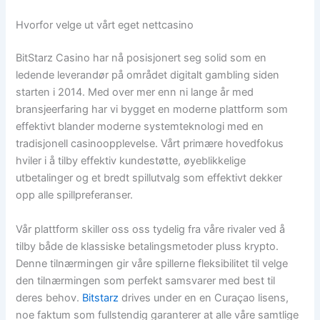
Hvorfor velge ut vårt eget nettcasino
BitStarz Casino har nå posisjonert seg solid som en
ledende leverandør på området digitalt gambling siden
starten i 2014. Med over mer enn ni lange år med
bransjeerfaring har vi bygget en moderne plattform som
effektivt blander moderne systemteknologi med en
tradisjonell casinoopplevelse. Vårt primære hovedfokus
hviler i å tilby effektiv kundestøtte, øyeblikkelige
utbetalinger og et bredt spillutvalg som effektivt dekker
opp alle spillpreferanser.
Vår plattform skiller oss oss tydelig fra våre rivaler ved å
tilby både de klassiske betalingsmetoder pluss krypto.
Denne tilnærmingen gir våre spillerne fleksibilitet til velge
den tilnærmingen som perfekt samsvarer med best til
deres behov.
Bitstarz
drives under en en Curaçao lisens,
noe faktum som fullstendig garanterer at alle våre samtlige