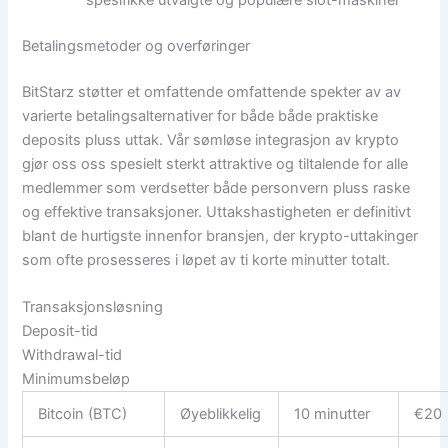
spesifikke utvalgte og populære slot-maskiner
Betalingsmetoder og overføringer
BitStarz støtter et omfattende omfattende spekter av av
varierte betalingsalternativer for både både praktiske
deposits pluss uttak. Vår sømløse integrasjon av krypto
gjør oss oss spesielt sterkt attraktive og tiltalende for alle
medlemmer som verdsetter både personvern pluss raske
og effektive transaksjoner. Uttakshastigheten er definitivt
blant de hurtigste innenfor bransjen, der krypto-uttakinger
som ofte prosesseres i løpet av ti korte minutter totalt.
Transaksjonsløsning
Deposit-tid
Withdrawal-tid
Minimumsbeløp
Bitcoin (BTC)
Øyeblikkelig
10 minutter
€20