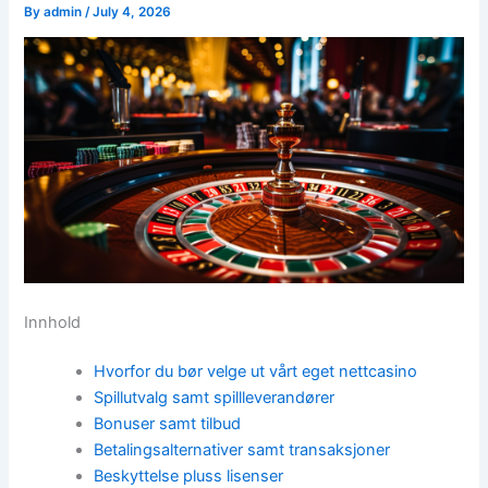
By
admin
/
July 4, 2026
Innhold
Hvorfor du bør velge ut vårt eget nettcasino
Spillutvalg samt spillleverandører
Bonuser samt tilbud
Betalingsalternativer samt transaksjoner
Beskyttelse pluss lisenser