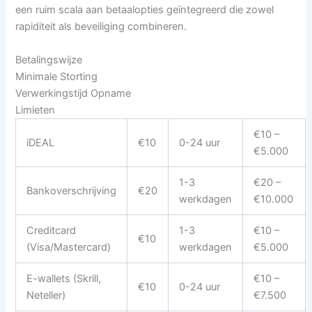
een ruim scala aan betaalopties geïntegreerd die zowel
rapiditeit als beveiliging combineren.
Betalingswijze
Minimale Storting
Verwerkingstijd Opname
Limieten
€10 –
iDEAL
€10
0-24 uur
€5.000
1-3
€20 –
Bankoverschrijving
€20
werkdagen
€10.000
Creditcard
1-3
€10 –
€10
(Visa/Mastercard)
werkdagen
€5.000
E-wallets (Skrill,
€10 –
€10
0-24 uur
Neteller)
€7.500