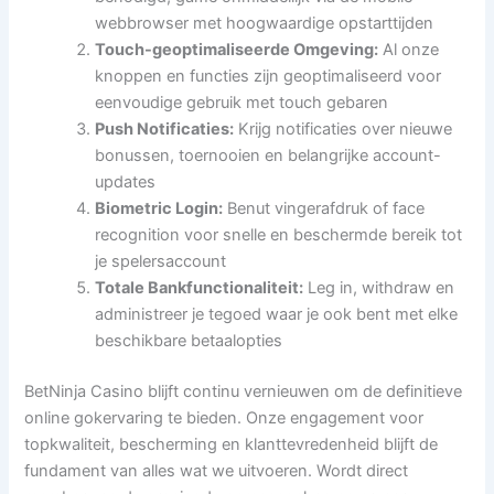
webbrowser met hoogwaardige opstarttijden
Touch-geoptimaliseerde Omgeving:
Al onze
knoppen en functies zijn geoptimaliseerd voor
eenvoudige gebruik met touch gebaren
Push Notificaties:
Krijg notificaties over nieuwe
bonussen, toernooien en belangrijke account-
updates
Biometric Login:
Benut vingerafdruk of face
recognition voor snelle en beschermde bereik tot
je spelersaccount
Totale Bankfunctionaliteit:
Leg in, withdraw en
administreer je tegoed waar je ook bent met elke
beschikbare betaalopties
BetNinja Casino blijft continu vernieuwen om de definitieve
online gokervaring te bieden. Onze engagement voor
topkwaliteit, bescherming en klanttevredenheid blijft de
fundament van alles wat we uitvoeren. Wordt direct