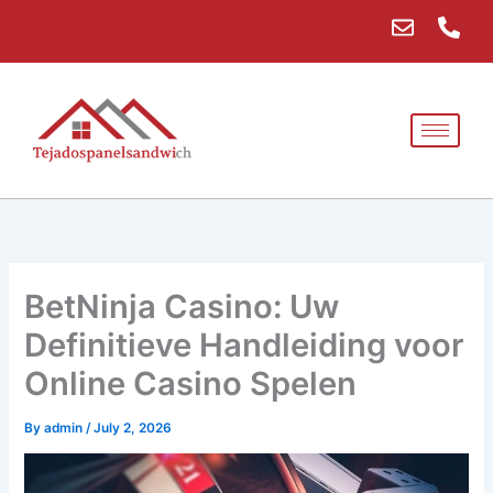
Skip
E
P
to
n
h
content
v
o
e
n
l
e
o
-
p
a
e
l
t
BetNinja Casino: Uw
Definitieve Handleiding voor
Online Casino Spelen
By
admin
/
July 2, 2026