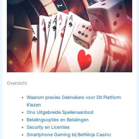
Overzicht
Waarom precies Gebruikers voor Dit Platform
Kiezen
Ons Uitgebreide Spellenaanbod
Betalingsopties en Betalingen
Security en Licenties
Smartphone Gaming bij BetNinja Casino