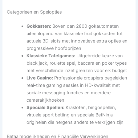
Categorieën en Spelopties
Gokkasten:
Boven dan 2800 gokautomaten
uiteenlopend van klassieke fruit gokkasten tot
actuele 3D-slots met innovatieve extra opties en
progressieve hoofdprijzen
Klassieke Tafelgames:
Uitgebreide keuze van
black jack, roulette spel, baccara en poker types
met verschillende inzet grenzen voor elk budget
Live Casino:
Professionele croupiers begeleiden
real-time gaming sessies in HD-kwaliteit met
sociale messaging functies en meerdere
camerakijkhoeken
Speciale Spellen:
Krasloten, bingospellen,
virtuele sport betting en speciale BetNinja
originelen die nergens anders te verkrijgen zijn
Betaalmogelijkheden en Financiële Verwerkingen