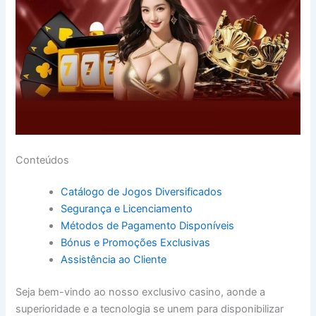
Conteúdos
Catálogo de Jogos Diversificados
Segurança e Licenciamento
Métodos de Pagamento Disponíveis
Bónus e Promoções Exclusivas
Assistência ao Cliente
Seja bem-vindo ao nosso exclusivo casino, aonde a
superioridade e a tecnologia se unem para disponibilizar