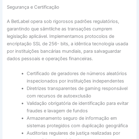
Segurança e Certificação
A BetLabel opera sob rigorosos padrões regulatórios,
garantindo que sämtliche as transações cumprem
legislação aplicável. Implementamos protocolos de
encriptação SSL de 256- bits, a idêntica tecnologia usada
por instituições bancárias mundiais, para salvaguardar
dados pessoais e operações financeiras.
Certificado de geradores de números aleatórios
inspecionados por instituições independentes
Diretrizes transparentes de gaming responsável
com recursos de autoexclusão
Validação obrigatória de identificação para evitar
fraudes e lavagem de fundos
Armazenamento seguro de informação em
sistemas protegidos com duplicação geográfica
Auditorias regulares de justiça realizadas por