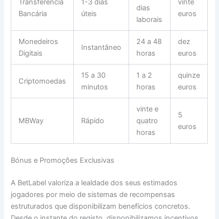
Transferência
1-3 dias
vinte
dias
Bancária
úteis
euros
laborais
Monedeiros
24 a 48
dez
Instantâneo
Digitais
horas
euros
15 a 30
1 a 2
quinze
Criptomoedas
minutos
horas
euros
vinte e
5
MBWay
Rápido
quatro
euros
horas
Bónus e Promoções Exclusivas
A BetLabel valoriza a lealdade dos seus estimados
jogadores por meio de sistemas de recompensas
estruturados que disponibilizam benefícios concretos.
Desde o instante do registo, disponibilizamos incentivos