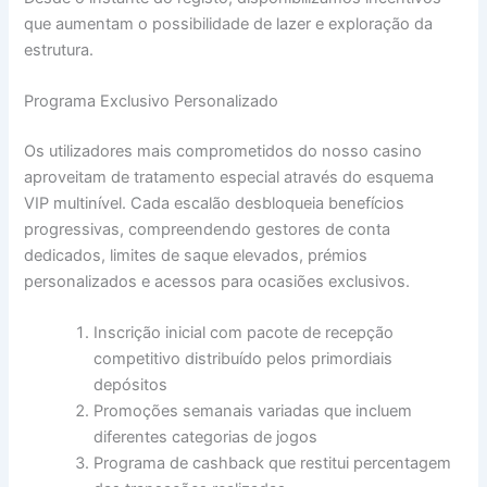
que aumentam o possibilidade de lazer e exploração da
estrutura.
Programa Exclusivo Personalizado
Os utilizadores mais comprometidos do nosso casino
aproveitam de tratamento especial através do esquema
VIP multinível. Cada escalão desbloqueia benefícios
progressivas, compreendendo gestores de conta
dedicados, limites de saque elevados, prémios
personalizados e acessos para ocasiões exclusivos.
Inscrição inicial com pacote de recepção
competitivo distribuído pelos primordiais
depósitos
Promoções semanais variadas que incluem
diferentes categorias de jogos
Programa de cashback que restitui percentagem