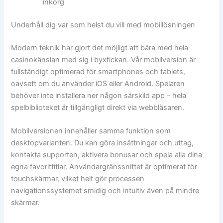
inkorg
Underhåll dig var som helst du vill med mobillösningen
Modern teknik har gjort det möjligt att bära med hela
casinokänslan med sig i byxfickan. Vår mobilversion är
fullständigt optimerad för smartphones och tablets,
oavsett om du använder iOS eller Android. Spelaren
behöver inte installera ner någon särskild app – hela
spelbiblioteket är tillgängligt direkt via webbläsaren.
Mobilversionen innehåller samma funktion som
desktopvarianten. Du kan göra insättningar och uttag,
kontakta supporten, aktivera bonusar och spela alla dina
egna favorittitlar. Användargränssnittet är optimerat för
touchskärmar, vilket helt gör processen
navigationssystemet smidig och intuitiv även på mindre
skärmar.