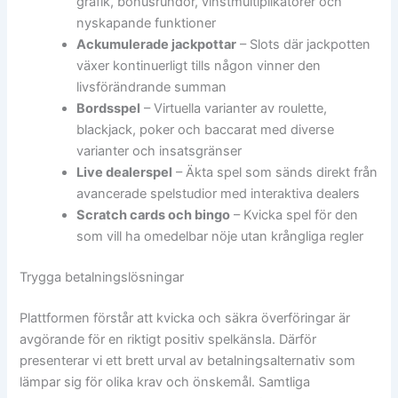
grafik, bonusrundor, vinstmultiplikatorer och
nyskapande funktioner
Ackumulerade jackpottar
– Slots där jackpotten
växer kontinuerligt tills någon vinner den
livsförändrande summan
Bordsspel
– Virtuella varianter av roulette,
blackjack, poker och baccarat med diverse
varianter och insatsgränser
Live dealerspel
– Äkta spel som sänds direkt från
avancerade spelstudior med interaktiva dealers
Scratch cards och bingo
– Kvicka spel för den
som vill ha omedelbar nöje utan krångliga regler
Trygga betalningslösningar
Plattformen förstår att kvicka och säkra överföringar är
avgörande för en riktigt positiv spelkänsla. Därför
presenterar vi ett brett urval av betalningsalternativ som
lämpar sig för olika krav och önskemål. Samtliga