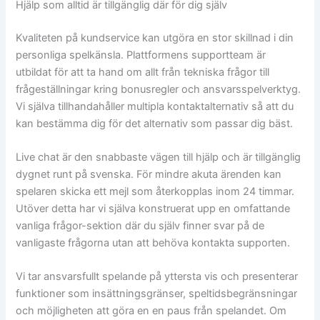
Hjälp som alltid är tillgänglig där för dig själv
Kvaliteten på kundservice kan utgöra en stor skillnad i din
personliga spelkänsla. Plattformens supportteam är
utbildat för att ta hand om allt från tekniska frågor till
frågeställningar kring bonusregler och ansvarsspelverktyg.
Vi själva tillhandahåller multipla kontaktalternativ så att du
kan bestämma dig för det alternativ som passar dig bäst.
Live chat är den snabbaste vägen till hjälp och är tillgänglig
dygnet runt på svenska. För mindre akuta ärenden kan
spelaren skicka ett mejl som återkopplas inom 24 timmar.
Utöver detta har vi själva konstruerat upp en omfattande
vanliga frågor-sektion där du själv finner svar på de
vanligaste frågorna utan att behöva kontakta supporten.
Vi tar ansvarsfullt spelande på yttersta vis och presenterar
funktioner som insättningsgränser, speltidsbegränsningar
och möjligheten att göra en en paus från spelandet. Om