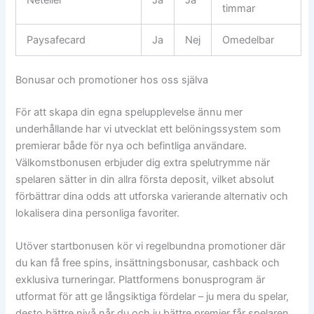
Neteller
Ja
Ja
timmar
Paysafecard
Ja
Nej
Omedelbar
Bonusar och promotioner hos oss själva
För att skapa din egna spelupplevelse ännu mer
underhållande har vi utvecklat ett belöningssystem som
premierar både för nya och befintliga användare.
Välkomstbonusen erbjuder dig extra spelutrymme när
spelaren sätter in din allra första deposit, vilket absolut
förbättrar dina odds att utforska varierande alternativ och
lokalisera dina personliga favoriter.
Utöver startbonusen kör vi regelbundna promotioner där
du kan få free spins, insättningsbonusar, cashback och
exklusiva turneringar. Plattformens bonusprogram är
utformat för att ge långsiktiga fördelar – ju mera du spelar,
desto bättre nivå når du och ju bättre premier får spelaren