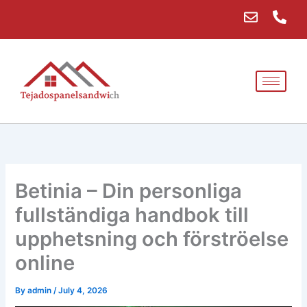
Skip
E
P
to
n
h
content
v
o
e
n
l
e
o
-
p
a
e
l
t
Betinia – Din personliga
fullständiga handbok till
upphetsning och förströelse
online
By
admin
/
July 4, 2026