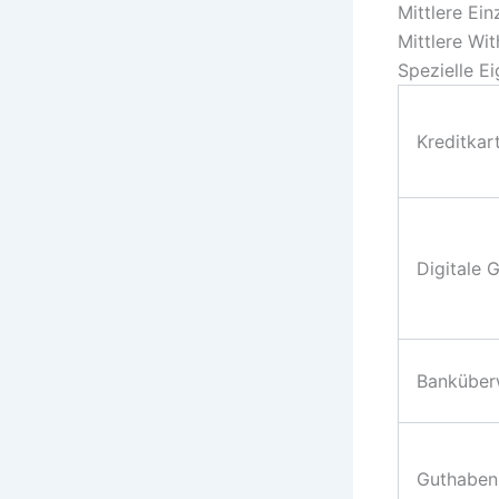
Mittlere Ei
Mittlere Wi
Spezielle E
Kreditkar
Digitale 
Banküber
Guthaben