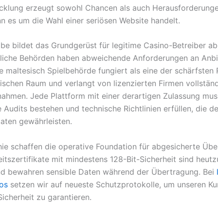
cklung erzeugt sowohl Chancen als auch Herausforderungen
nn es um die Wahl einer seriösen Website handelt.
be bildet das Grundgerüst für legitime Casino-Betreiber ab
liche Behörden haben abweichende Anforderungen an Anbi
ie maltesisch Spielbehörde fungiert als eine der schärfsten 
schen Raum und verlangt von lizenzierten Firmen vollstän
hmen. Jede Plattform mit einer derartigen Zulassung mus
 Audits bestehen und technische Richtlinien erfüllen, die d
daten gewährleisten.
ie schaffen die operative Foundation für abgesicherte Üb
eitszertifikate mit mindestens 128-Bit-Sicherheit sind heut
d bewahren sensible Daten während der Übertragung. Bei
nos
setzen wir auf neueste Schutzprotokolle, um unseren K
icherheit zu garantieren.