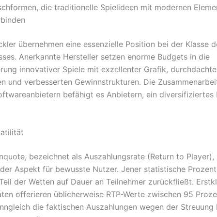
schformen, die traditionelle Spielideen mit modernen Eleme
rbinden
ckler übernehmen eine essenzielle Position bei der Klasse d
isses. Anerkannte Hersteller setzen enorme Budgets in die
ung innovativer Spiele mit exzellenter Grafik, durchdacht
n und verbesserten Gewinnstrukturen. Die Zusammenarbeit
twareanbietern befähigt es Anbietern, ein diversifiziertes 
tilität
quote, bezeichnet als Auszahlungsrate (Return to Player), i
der Aspekt für bewusste Nutzer. Jener statistische Prozent
 Teil der Wetten auf Dauer an Teilnehmer zurückfließt. Erstk
ten offerieren üblicherweise RTP-Werte zwischen 95 Proz
nngleich die faktischen Auszahlungen wegen der Streuung k