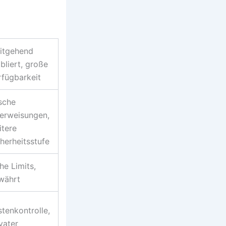
itgehend
bliert, große
rfügbarkeit
sche
erweisungen,
itere
herheitsstufe
he Limits,
währt
tenkontrolle,
vater