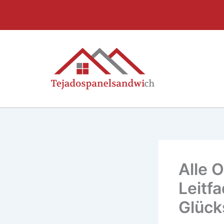
Skip
to
content
Alle O
Leitfa
Glück