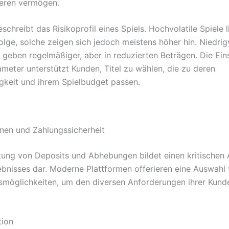
ieren vermögen.
beschreibt das Risikoprofil eines Spiels. Hochvolatile Spiele l
olge, solche zeigen sich jedoch meistens höher hin. Niedrigv
 geben regelmäßiger, aber in reduzierten Beträgen. Die Ein
ameter unterstützt Kunden, Titel zu wählen, die zu deren
igkeit und ihrem Spielbudget passen.
nen und Zahlungssicherheit
tung von Deposits und Abhebungen bildet einen kritischen
bnisses dar. Moderne Plattformen offerieren eine Auswahl
smöglichkeiten, um den diversen Anforderungen ihrer Kund
.
tion