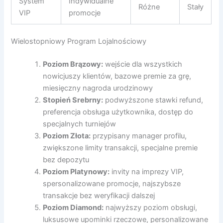
System
Indywidualne
Różne
Stały
VIP
promocje
Wielostopniowy Program Lojalnościowy
Poziom Brązowy:
wejście dla wszystkich
nowicjuszy klientów, bazowe premie za grę,
miesięczny nagroda urodzinowy
Stopień Srebrny:
podwyższone stawki refund,
preferencja obsługa użytkownika, dostęp do
specjalnych turniejów
Poziom Złota:
przypisany manager profilu,
zwiększone limity transakcji, specjalne premie
bez depozytu
Poziom Platynowy:
invity na imprezy VIP,
spersonalizowane promocje, najszybsze
transakcje bez weryfikacji dalszej
Poziom Diamond:
najwyższy poziom obsługi,
luksusowe upominki rzeczowe, personalizowane