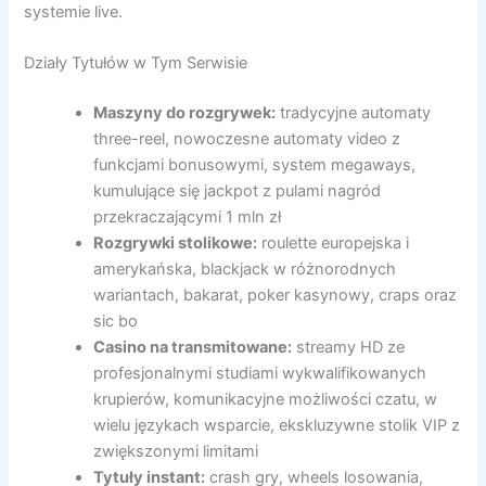
systemie live.
Działy Tytułów w Tym Serwisie
Maszyny do rozgrywek:
tradycyjne automaty
three-reel, nowoczesne automaty video z
funkcjami bonusowymi, system megaways,
kumulujące się jackpot z pulami nagród
przekraczającymi 1 mln zł
Rozgrywki stolikowe:
roulette europejska i
amerykańska, blackjack w różnorodnych
wariantach, bakarat, poker kasynowy, craps oraz
sic bo
Casino na transmitowane:
streamy HD ze
profesjonalnymi studiami wykwalifikowanych
krupierów, komunikacyjne możliwości czatu, w
wielu językach wsparcie, ekskluzywne stolik VIP z
zwiększonymi limitami
Tytuły instant:
crash gry, wheels losowania,